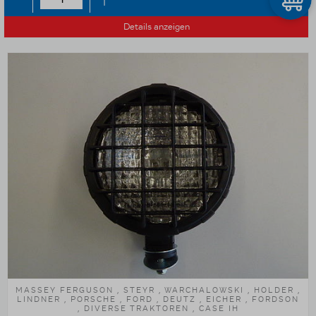
Details anzeigen
MASSEY FERGUSON , STEYR , WARCHALOWSKI , HOLDER ,
LINDNER , PORSCHE , FORD , DEUTZ , EICHER , FORDSON
, DIVERSE TRAKTOREN , CASE IH