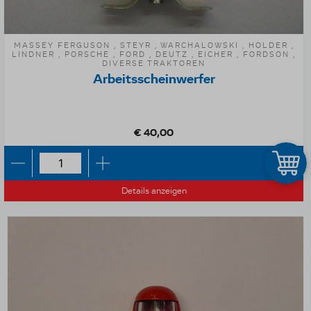
MASSEY FERGUSON , STEYR , WARCHALOWSKI , HOLDER ,
LINDNER , PORSCHE , FORD , DEUTZ , EICHER , FORDSON ,
DIVERSE TRAKTOREN
Arbeitsscheinwerfer
€ 40,00
Details anzeigen