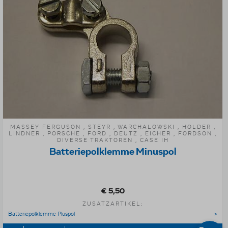
MASSEY FERGUSON , STEYR , WARCHALOWSKI , HOLDER ,
LINDNER , PORSCHE , FORD , DEUTZ , EICHER , FORDSON ,
DIVERSE TRAKTOREN , CASE IH
Batteriepolklemme Minuspol
€ 5,50
ZUSATZARTIKEL:
Batteriepolklemme Pluspol