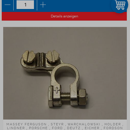
Details anzeigen
MASSEY FERGUSON , STEYR , WARCHALOWSKI , HOLDER ,
LINDNER , PORSCHE , FORD , DEUTZ , EICHER , FORDSON