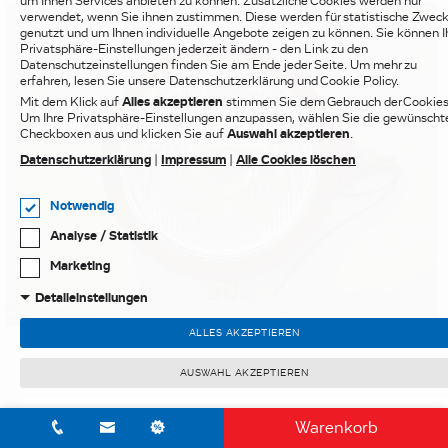
um Ihnen Services anbieten zu können. Zusätzliche Cookies werden nur
verwendet, wenn Sie ihnen zustimmen. Diese werden für statistische Zwec
genutzt und um Ihnen individuelle Angebote zeigen zu können. Sie können I
Privatsphäre-Einstellungen jederzeit ändern - den Link zu den
Datenschutzeinstellungen finden Sie am Ende jeder Seite. Um mehr zu
erfahren, lesen Sie unsere Datenschutzerklärung und Cookie Policy.
Mit dem Klick auf
Alles akzeptieren
stimmen Sie dem Gebrauch der Cookies
Um Ihre Privatsphäre-Einstellungen anzupassen, wählen Sie die gewünscht
Checkboxen aus und klicken Sie auf
Auswahl akzeptieren
.
Datenschutzerklärung
|
Impressum
|
Alle Cookies löschen
Notwendig
Analyse / Statistik
Marketing
Detaileinstellungen
ALLES AKZEPTIEREN
MASSEY FERGUSON
Bilux-Hauptscheinwerfer rechts
AUSWAHL AKZEPTIEREN
ALLES ABLEHNEN
Warenkorb
€ 66,00