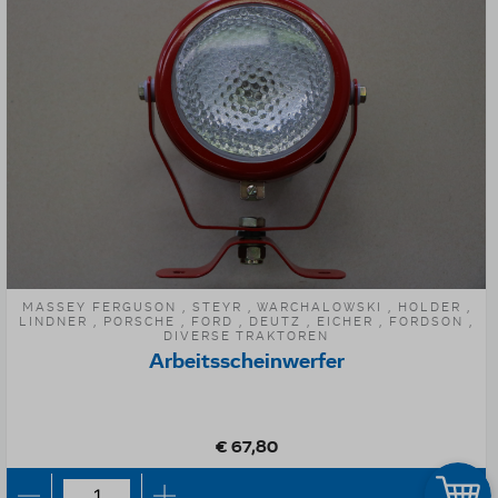
MASSEY FERGUSON , STEYR , WARCHALOWSKI , HOLDER ,
LINDNER , PORSCHE , FORD , DEUTZ , EICHER , FORDSON ,
DIVERSE TRAKTOREN
Arbeitsscheinwerfer
€ 67,80