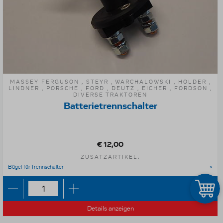
MASSEY FERGUSON , STEYR , WARCHALOWSKI , HOLDER ,
LINDNER , PORSCHE , FORD , DEUTZ , EICHER , FORDSON ,
DIVERSE TRAKTOREN
Batterietrennschalter
€ 12,00
ZUSATZARTIKEL:
Bügel für Trennschalter
Details anzeigen