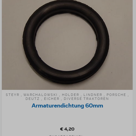
STEYR , WARCHALOWSKI , HOLDER , LINDNER , PORSCHE ,
DEUTZ , EICHER , DIVERSE TRAKTOREN
Armaturendichtung 60mm
€ 4,20