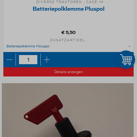
, DIVERSE TRAKTOREN , CASE IH
Batteriepolklemme Pluspol
€ 5,50
ZUSATZARTIKEL:
Batteriepolklemme Minuspol
Details anzeigen