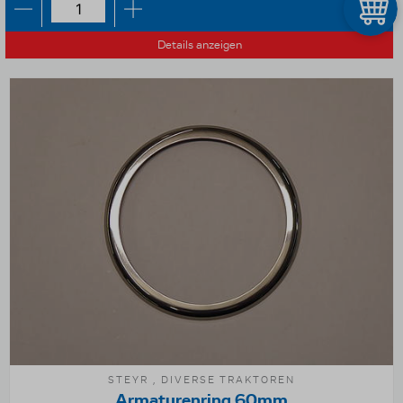
Details anzeigen
STEYR , DIVERSE TRAKTOREN
Armaturenring 60mm