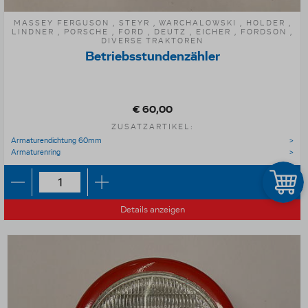
MASSEY FERGUSON , STEYR , WARCHALOWSKI , HOLDER ,
LINDNER , PORSCHE , FORD , DEUTZ , EICHER , FORDSON ,
DIVERSE TRAKTOREN
Betriebsstundenzähler
€ 60,00
ZUSATZARTIKEL:
Armaturendichtung 60mm
Armaturenring
Details anzeigen